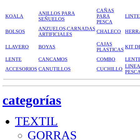
CAÑAS
ANILLOS PARA
KOALA
PARA
LINT
SEÑUELOS
PESCA
ANZUELOS,CARNADAS
BOLSOS
CHALECO
HERR
ARTIFICIALES
CAJAS
LLAVERO
BOYAS
KIT D
PLASTICAS
LENTE
CANCAMOS
COMBO
LENT
LINEA
ACCESORIOS
CANUTILLOS
CUCHILLO
PESC
categorías
TEXTIL
GORRAS