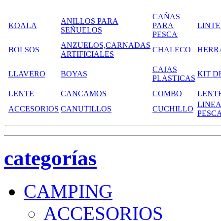
CAÑAS
ANILLOS PARA
KOALA
PARA
LINT
SEÑUELOS
PESCA
ANZUELOS,CARNADAS
BOLSOS
CHALECO
HERR
ARTIFICIALES
CAJAS
LLAVERO
BOYAS
KIT D
PLASTICAS
LENTE
CANCAMOS
COMBO
LENT
LINEA
ACCESORIOS
CANUTILLOS
CUCHILLO
PESC
categorías
CAMPING
ACCESORIOS