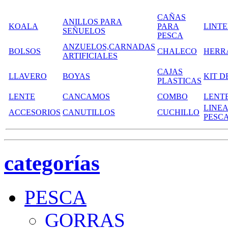
CAÑAS
ANILLOS PARA
KOALA
PARA
LINT
SEÑUELOS
PESCA
ANZUELOS,CARNADAS
BOLSOS
CHALECO
HERR
ARTIFICIALES
CAJAS
LLAVERO
BOYAS
KIT D
PLASTICAS
LENTE
CANCAMOS
COMBO
LENT
LINEA
ACCESORIOS
CANUTILLOS
CUCHILLO
PESC
categorías
PESCA
GORRAS