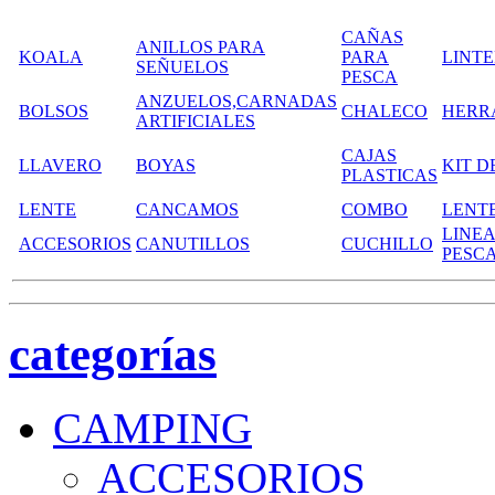
CAÑAS
ANILLOS PARA
KOALA
PARA
LINT
SEÑUELOS
PESCA
ANZUELOS,CARNADAS
BOLSOS
CHALECO
HERR
ARTIFICIALES
CAJAS
LLAVERO
BOYAS
KIT D
PLASTICAS
LENTE
CANCAMOS
COMBO
LENT
LINEA
ACCESORIOS
CANUTILLOS
CUCHILLO
PESC
categorías
CAMPING
ACCESORIOS