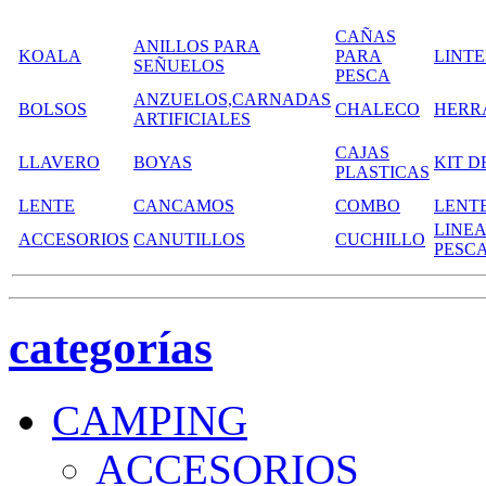
CAÑAS
ANILLOS PARA
KOALA
PARA
LINT
SEÑUELOS
PESCA
ANZUELOS,CARNADAS
BOLSOS
CHALECO
HERR
ARTIFICIALES
CAJAS
LLAVERO
BOYAS
KIT D
PLASTICAS
LENTE
CANCAMOS
COMBO
LENT
LINEA
ACCESORIOS
CANUTILLOS
CUCHILLO
PESC
categorías
CAMPING
ACCESORIOS