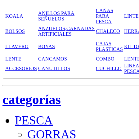
CAÑAS
ANILLOS PARA
KOALA
PARA
LINT
SEÑUELOS
PESCA
ANZUELOS,CARNADAS
BOLSOS
CHALECO
HERR
ARTIFICIALES
CAJAS
LLAVERO
BOYAS
KIT D
PLASTICAS
LENTE
CANCAMOS
COMBO
LENT
LINEA
ACCESORIOS
CANUTILLOS
CUCHILLO
PESC
categorías
PESCA
GORRAS