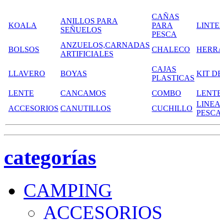
CAÑAS
ANILLOS PARA
KOALA
PARA
LINT
SEÑUELOS
PESCA
ANZUELOS,CARNADAS
BOLSOS
CHALECO
HERR
ARTIFICIALES
CAJAS
LLAVERO
BOYAS
KIT D
PLASTICAS
LENTE
CANCAMOS
COMBO
LENT
LINEA
ACCESORIOS
CANUTILLOS
CUCHILLO
PESC
categorías
CAMPING
ACCESORIOS