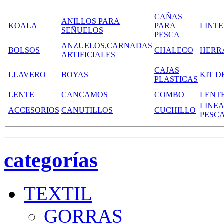
CAÑAS
ANILLOS PARA
KOALA
PARA
LINT
SEÑUELOS
PESCA
ANZUELOS,CARNADAS
BOLSOS
CHALECO
HERR
ARTIFICIALES
CAJAS
LLAVERO
BOYAS
KIT D
PLASTICAS
LENTE
CANCAMOS
COMBO
LENT
LINEA
ACCESORIOS
CANUTILLOS
CUCHILLO
PESC
categorías
TEXTIL
GORRAS