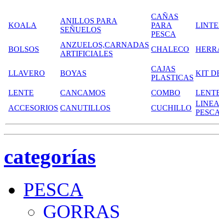
CAÑAS
ANILLOS PARA
KOALA
PARA
LINT
SEÑUELOS
PESCA
ANZUELOS,CARNADAS
BOLSOS
CHALECO
HERR
ARTIFICIALES
CAJAS
LLAVERO
BOYAS
KIT D
PLASTICAS
LENTE
CANCAMOS
COMBO
LENT
LINEA
ACCESORIOS
CANUTILLOS
CUCHILLO
PESC
categorías
PESCA
GORRAS