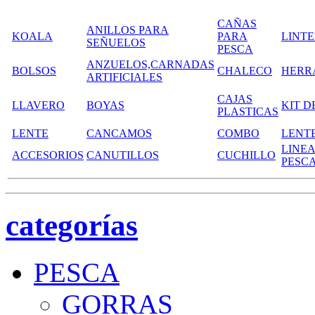
CAÑAS
ANILLOS PARA
KOALA
PARA
LINT
SEÑUELOS
PESCA
ANZUELOS,CARNADAS
BOLSOS
CHALECO
HERR
ARTIFICIALES
CAJAS
LLAVERO
BOYAS
KIT D
PLASTICAS
LENTE
CANCAMOS
COMBO
LENT
LINEA
ACCESORIOS
CANUTILLOS
CUCHILLO
PESC
categorías
PESCA
GORRAS