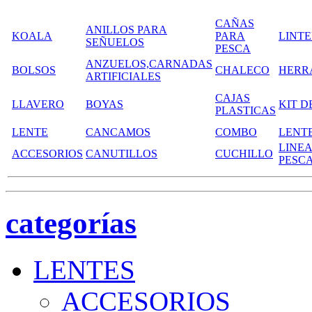
CAÑAS
ANILLOS PARA
KOALA
PARA
LINT
SEÑUELOS
PESCA
ANZUELOS,CARNADAS
BOLSOS
CHALECO
HERR
ARTIFICIALES
CAJAS
LLAVERO
BOYAS
KIT D
PLASTICAS
LENTE
CANCAMOS
COMBO
LENT
LINEA
ACCESORIOS
CANUTILLOS
CUCHILLO
PESC
categorías
LENTES
ACCESORIOS